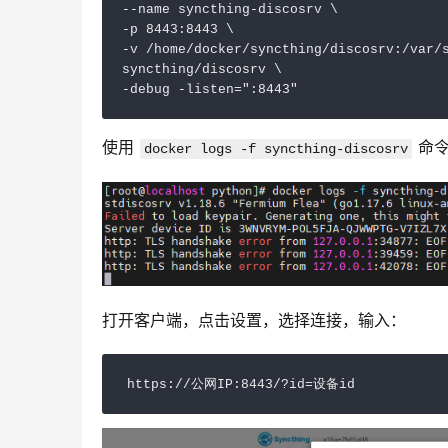
--name syncthing-discosrv \

-p 8443:8443 \

-v /home/docker/syncthing/discosrv:/var/s
syncthing/discosrv \

使用 
 命令
docker logs -f syncthing-discosrv
打开客户端，点击设置，选择连接，输入：