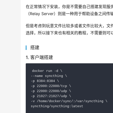
在正常情况下安装，你是不需要自己搭建发现服
（Relay Server）则是一种用于帮助设备之间
但是考虑到玩意文件比较多或者文件比较大，文
选择，所以接下来也有相关的教程，不需要则可
搭建
1. 客户端搭建
docker run -d \

--name syncthing \

-p 8384:8384 \

-p 22000:22000/tcp \

-p 22000:22000/udp \

-p 21027:21027/udp \

-v /home/docker/sync/:/var/syncthing \
