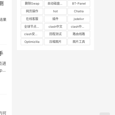
测
删除Swap
自动磁盘挂载
BT-Panel
网页操作
hot
Chatra
在线客服
插件
jsdelivr
试结果
全球节点CDN
clash中文
clash中文教程
clash安卓教程
回程测试
路由线路
Optimizilla
压缩图片
图片工具
手
点进
p远
的可