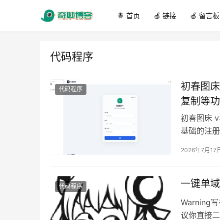
🍍 首页
🍏 链接
🍏 留言板
代码程序
初春图床
代码程序
复制等功
初春图床 
基础的注册
储连接测试
2026年7月17
一键单域名
代码程序
Warni
议你直接二开