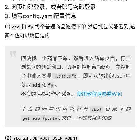
2. 网页扫码登录，或者账号密码登录
3. 填写config.yaml配置信息
(1)
和
找个普通商品随便下单,然后抓包就能看到,这
eid
fp
两个值可以填固定的
随便找一个商品下单，然后进入结算页面，打开
浏览器的调试窗口，切换到控制台Tab页，在控制
台中输入变量
，即可从输出的Json中
_JdTdudfp
获取
和
。
eid
fp
不会的话参考作者3的👉
使用教程请参看Wiki
不会的同学也可以打开
目录下的
TEST
文件，不过有概率失败
get_eid_fp.html
(2)
,
sku_id
DEFAULT_USER_AGENT