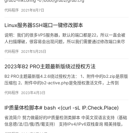
grub2-mkconfig -o /boot/grub2/grub.cfg
代码程序
2021年8月7日
Linux服务器SSH端口一键修改脚本
说明：我们的很多VPS服务器，默认的端口都是22，所以一直会被
人扫描爆破，很容易会出现问题，所以我们需要通过修改端口来尽
可能减少这种事情发生，但对于很多小白或者很懒的人来说，更喜
代码程序
2021年5月25日
欢…
2023年B2 PRO主题最新版绕过授权方法
B2 PRO主题最新版4.2.6绕过授权方法： 1、附件中的b2.zip是原版
压缩包 2、附件中的b2-active.php是免授权激活文件，上传到
WordPress根目录，浏览器…
代码程序
2023年4月3日
IP质量体检脚本# bash <(curl -sL IP.Check.Place)
省流简介 努力做最好的IP质量检测类脚本 中英文双语言支持（基础
信息德/法/日/俄/西/葡支持） 支持IPv4/IPv6双栈查询 精美排版，
直观显示，多终端单屏优化展示，便于截图分…