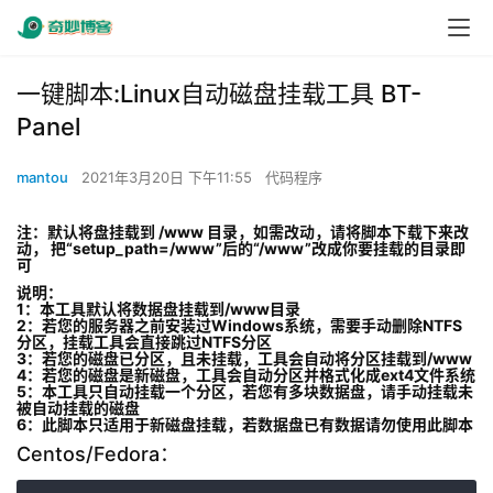
一键脚本:Linux自动磁盘挂载工具 BT-
Panel
mantou
2021年3月20日 下午11:55
代码程序
注：默认将盘挂载到 /www 目录，如需改动，请将脚本下载下来改
动， 把“setup_path=/www”后的“/www”改成你要挂载的目录即
可
说明：
1：本工具默认将数据盘挂载到/www目录
2：若您的服务器之前安装过Windows系统，需要手动删除NTFS
分区，挂载工具会直接跳过NTFS分区
3：若您的磁盘已分区，且未挂载，工具会自动将分区挂载到/www
4：若您的磁盘是新磁盘，工具会自动分区并格式化成ext4文件系统
5：本工具只自动挂载一个分区，若您有多块数据盘，请手动挂载未
被自动挂载的磁盘
6：此脚本只适用于新磁盘挂载，若数据盘已有数据请勿使用此脚本
Centos/Fedora：