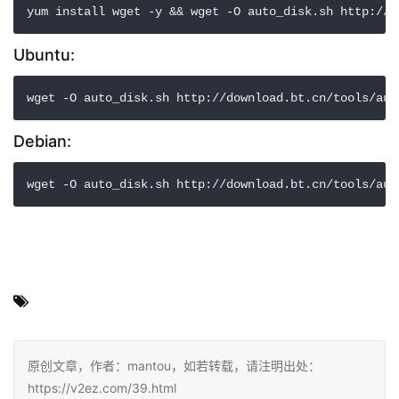
yum install wget -y && wget -O auto_disk.sh http://d
Ubuntu:
wget -O auto_disk.sh http://download.bt.cn/tools/aut
Debian:
wget -O auto_disk.sh http://download.bt.cn/tools/aut
原创文章，作者：mantou，如若转载，请注明出处：
https://v2ez.com/39.html