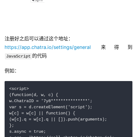
注册好之后可以通过这个地址：
https://app.chatra.io/settings/general
 来得到
的代码
JavaScript
例如：
<script>

(function(d, w, c) {

w.ChatraID = '7y8***************';

var s = d.createElement('script');

w[c] = w[c] || function() {

(w[c].q = w[c].q || []).push(arguments);

};

s.async = true;
