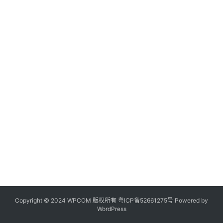
Copyright © 2024 WPCOM 版权所有
粤ICP备52661275号
Powered by
WordPress