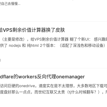
要自己去慢慢…
i 给VPS剩余价值计算器换了皮肤
（主要是修改），给VPS剩余价值计算器 糊了个新UI： 感兴趣
了 nodejs 和 纯html 2个版本：（适配了深浅色和移动设备）
tps…
日
dflare的workers反向代理onemanager
访问巨硬的onedrive，速度实在是不太理想，大多数地区下载
度盘好那么一点点，而世纪互联又太贵（tj什么时候翻车？），
的workers来给…