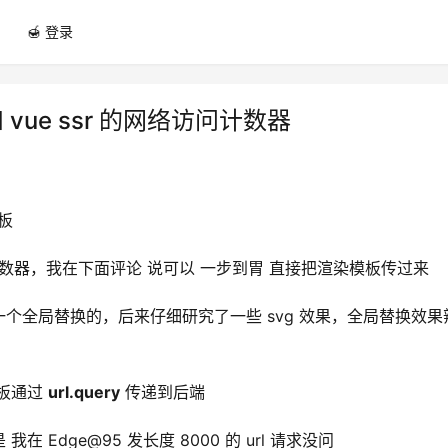
🍯 登录
s 和 vue ssr 的网络访问计数器
模板
计数器，我在下面评论 说可以 一步到胃 直接把渲染模板传过来
个全局替换的，后来仔细研究了一些 svg 效果，全局替换效果
板通过 
url.query
 传递到后端
在 Edge@95 发长度 8000 的 url 请求没问