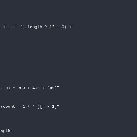
 + 1 + '').length ? 13 : 0) +

 - n) * 300 + 400 + 'ms'"
 (count + 1 + '')[n - 1]"
ength"