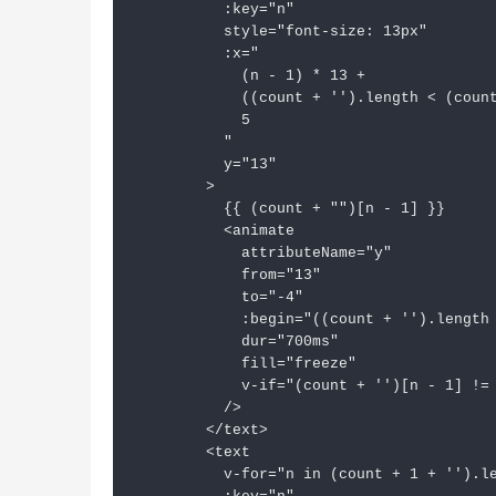
:key
=
"n"
style
=
"font-size: 13px"
:x
=
"

            (n - 1) * 13 +

            ((count + '').length < (count
            5

          "
y
=
"13"
        >
          {{ (count + "")[n - 1] }}

<
animate
attributeName
=
"y"
from
=
"13"
to
=
"-4"
:begin
=
"((count + '').length
dur
=
"700ms"
fill
=
"freeze"
v-if
=
"(count + '')[n - 1] !=
          />
</
text
>
<
text
v-for
=
"n in (count + 1 + '').l