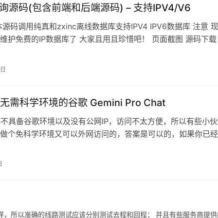
询源码(包含前端和后端源码) – 支持IPV4/V6
源码调用纯真和zxinc离线数据库支持IPV4 IPV6数据库 注意 
维护免费的IP数据库了 大家且用且珍惜吧！ 页面截图 源码下载 
码 来…
0日
需科学环境的谷歌 Gemini Pro Chat
S不具备谷歌环境以及没有公网IP，访问不太方便，所以有些小伙
做个免科学环境又可以外网访问的，答案是可以的，如果你已经
件，那就跟我一起动手来部署吧。…
日
样，所以准确的线路测试应该分别测试去程和回程； 并且有些服务商提供