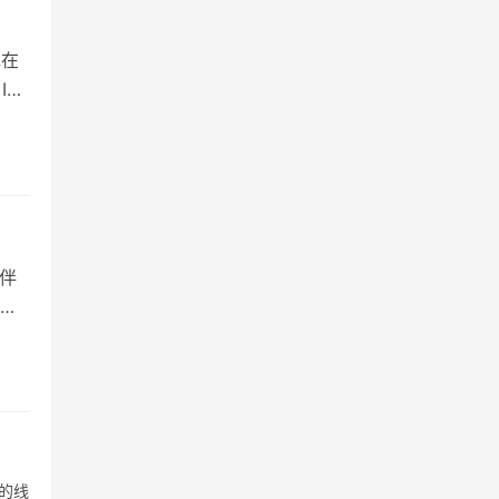
现在
IP
伴
具
的线