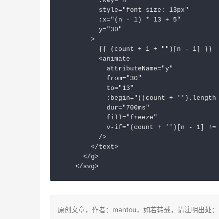
:key
=
"n"
style
=
"font-size: 13px"
:x
=
"(n - 1) * 13 + 5"
y
=
"30"
        >
          {{ (count + 1 + "")[n - 1] }}

<
animate
attributeName
=
"y"
from
=
"30"
to
=
"13"
:begin
=
"((count + '').length
dur
=
"700ms"
fill
=
"freeze"
v-if
=
"(count + '')[n - 1] !=
          />
</
text
>
</
g
>
</
svg
>
原创文章，作者：mantou，如若转载，请注明出处：https:/