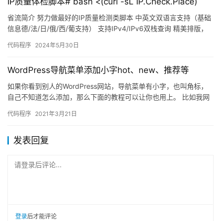
IP质量体检脚本# bash <(curl -sL IP.Check.Place)
省流简介 努力做最好的IP质量检测类脚本 中英文双语言支持（基础
信息德/法/日/俄/西/葡支持） 支持IPv4/IPv6双栈查询 精美排版，
直观显示，多终端单屏优化展示，便于截图分…
代码程序
2024年5月30日
WordPress导航菜单添加小字hot、new、推荐等
如果你看到别人的WordPress网站，导航菜单有小字，也叫角标，
自己不知道怎么添加，那么下面的教程可以让你也用上。 比如我网
站上的限时优惠和感谢打赏这两个小字都是一样的方式实现的…
代码程序
2021年3月21日
发表回复
请登录后评论...
登录
后才能评论