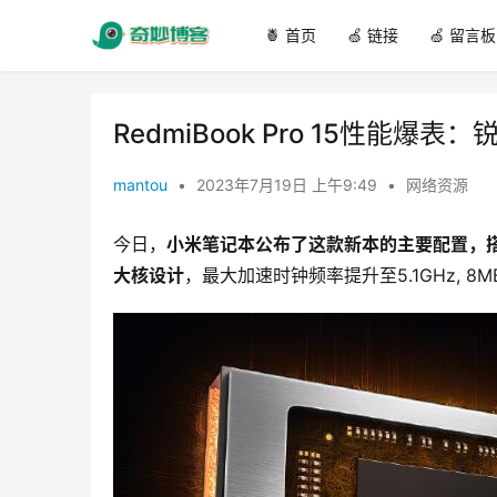
🍍 首页
🍏 链接
🍏 留言板
RedmiBook Pro 15性能爆表：锐
mantou
•
2023年7月19日 上午9:49
•
网络资源
今日，
小米笔记本公布了这款新本的主要配置，搭载
大核设计
，最大加速时钟频率提升至5.1GHz, 