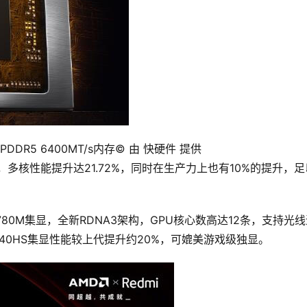
LPDDR5 6400MT/s内存
© 由 快硬件 提供
1%，多核性能提升达21.72%，同时在生产力上也有10%的提升，足
on 780M集显，全新RDNA3架构，GPU核心数高达12条，支持光
7840HS集显性能较上代提升约20%，可媲美游戏级独显。