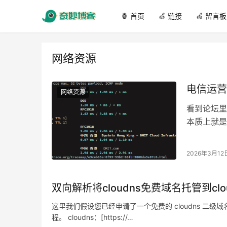
🍍 首页
🍏 链接
🍏 留言板
网络资源
电信运营
网络资源
看到论坛里
本质上就是互
展了很多年
2026年3月12
双向解析将cloudns免费域名托管到cloud
这里我们假设您已经申请了一个免费的 cloudns 二级域
程。 cloudns：[https://…