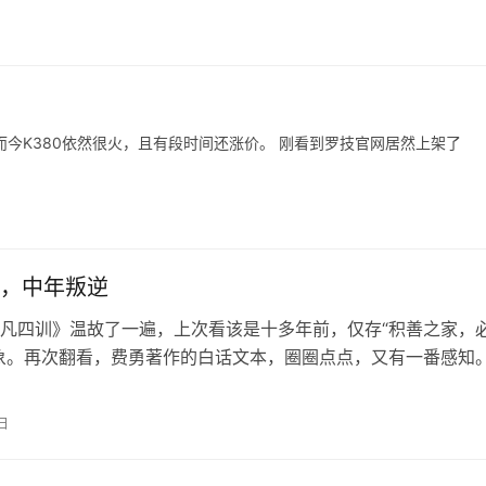
，而今K380依然很火，且有段时间还涨价。 刚看到罗技官网居然上架了
，中年叛逆
凡四训》温故了一遍，上次看该是十多年前，仅存“积善之家，
象。再次翻看，费勇著作的白话文本，圈圈点点，又有一番感知
看的电影《寂静之地·入侵日》，…
日