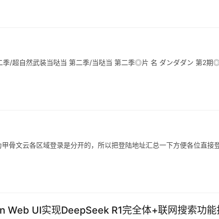
党 第二季/超自然武装当哒当 第二季/当哒当 第二季◎片 名 ダンダダン 第2期
为甲骨文云各区域登录是分开的，所以把登陆地址汇总一下方便各位直接
n Web UI实现DeepSeek R1完全体+联网搜索功