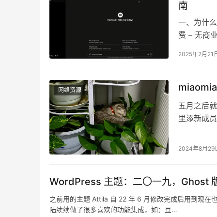
南
一、为什么选
费 – 无商
2025年2月21
miaom
网络资源
五月之后就
里添新成员
俩养了一只
2024年8月29
WordPress 主题：二〇一九，Ghost 
之前用的主题 Attila 自 22 年 6 月修改完成后用
陆续续做了很多喜欢的功能集成，如：豆…