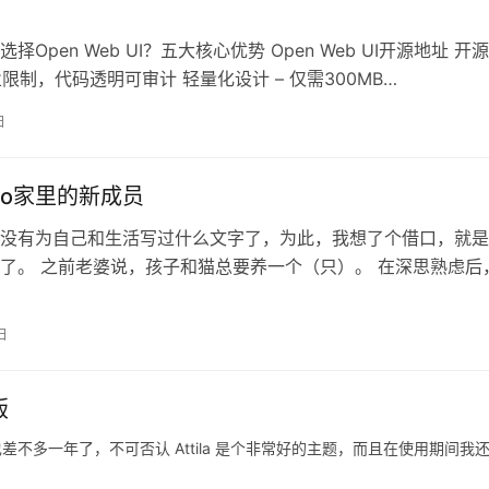
择Open Web UI？五大核心优势 Open Web UI开源地址 开
业限制，代码透明可审计 轻量化设计 – 仅需300MB…
日
iao家里的新成员
没有为自己和生活写过什么文字了，为此，我想了个借口，就是
了。 之前老婆说，孩子和猫总要养一个（只）。 在深思熟虑后
猫。 一只，银渐层与蓝猫的结合…
日
版
到现在也差不多一年了，不可否认 Attila 是个非常好的主题，而且在使用期间我