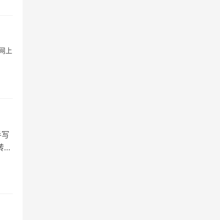
网上
手写
转简