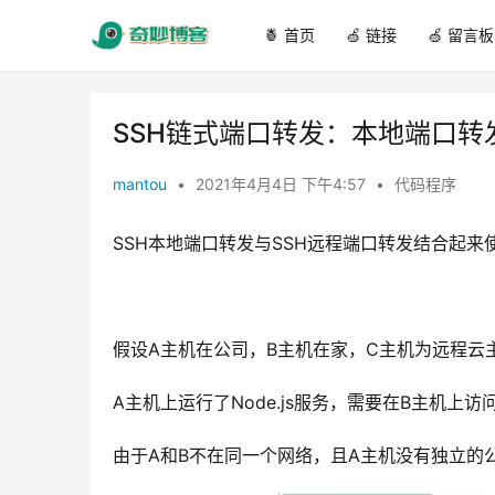
🍍 首页
🍏 链接
🍏 留言板
SSH链式端口转发：本地端口转
mantou
•
2021年4月4日 下午4:57
•
代码程序
SSH本地端口转发与SSH远程端口转发结合起
假设A主机在公司，B主机在家，C主机为远程云
A主机上运行了Node.js服务，需要在B主机上访
由于A和B不在同一个网络，且A主机没有独立的