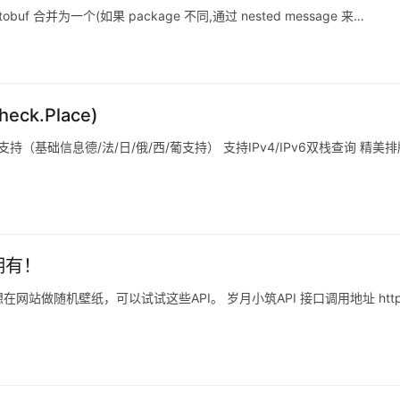
 protobuf 合并为一个(如果 package 不同,通过 nested message 来…
eck.Place)
（基础信息德/法/日/俄/西/葡支持） 支持IPv4/IPv6双栈查询 精美
拥有！
站做随机壁纸，可以试试这些API。 岁月小筑API 接口调用地址 http