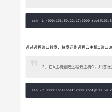
ssh
-L
 4000
:103.59.22.17
:3000
root
@
103.5
通过远程端口转发，将发送到远程云主机C端口30
2、在A主机登陆远程云主机C，并进行
ssh
-R
 3000
:localhost
:2000
root
@
103.59.2