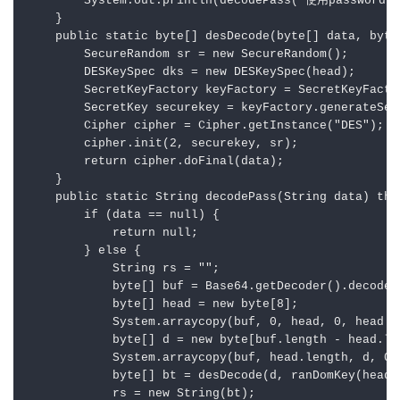
        System.out.println(decodePass(
"使用password
    }

public
static
byte
[] desDecode(
byte
[] data, 
byte
SecureRandom
sr
=
new
SecureRandom
();

DESKeySpec
dks
=
new
DESKeySpec
(head);

SecretKeyFactory
keyFactory
=
 SecretKeyFacto
SecretKey
securekey
=
 keyFactory.generateSec
Cipher
cipher
=
 Cipher.getInstance(
"DES"
);

        cipher.init(
2
, securekey, sr);

return
 cipher.doFinal(data);

    }

public
static
 String 
decodePass
(String data)
thr
if
 (data == 
null
) {

return
null
;

        } 
else
 {

String
rs
=
""
;

byte
[] buf = Base64.getDecoder().decode(d
byte
[] head = 
new
byte
[
8
];

            System.arraycopy(buf, 
0
, head, 
0
, head.l
byte
[] d = 
new
byte
[buf.length - head.len
            System.arraycopy(buf, head.length, d, 
0
,
byte
[] bt = desDecode(d, ranDomKey(head))
            rs = 
new
String
(bt);
