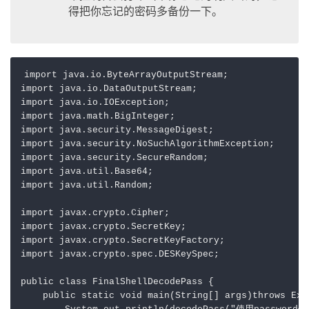
得把你忘记的密码多备份一下。
import
import
import
import
import
import
import
import
import
 java.util.Random;

import
import
import
import
 javax.crypto.spec.DESKeySpec;

public
class
FinalShellDecodePass
 {

public
static
void
main
(String[] args)
throws
 Exc