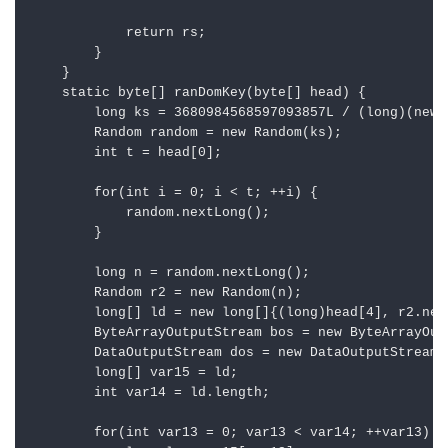
return
 rs;

        }

    }

static
byte
[] ranDomKey(
byte
[] head) {

long
ks
=
3680984568597093857L
 / (
long
)(
new
Random
random
=
new
Random
(ks);

int
t
=
 head[
0
];

for
(
int
i
=
0
; i < t; ++i) {

            random.nextLong();

        }

long
n
=
 random.nextLong();

Random
r2
=
new
Random
(n);

long
[] ld = 
new
long
[]{(
long
)head[
4
], r2.nex
ByteArrayOutputStream
bos
=
new
ByteArrayOut
DataOutputStream
dos
=
new
DataOutputStream
(
long
[] var15 = ld;

int
var14
=
 ld.length;

for
(
int
var13
=
0
; var13 < var14; ++var13) {
