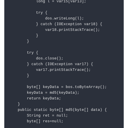
long
l
=
 var15[var13];

try
 {

                dos.writeLong(l);

            } 
catch
 (IOException var18) {

                var18.printStackTrace();

            }

        }

try
 {

            dos.close();

        } 
catch
 (IOException var17) {

            var17.printStackTrace();

        }

byte
[] keyData = bos.toByteArray();

        keyData = md5(keyData);

return
 keyData;

    }

public
static
byte
[] md5(
byte
[] data) {

String
ret
=
null
;

byte
[] res=
null
;
