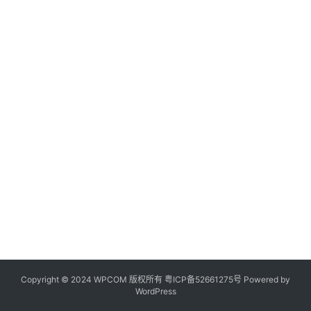
Copyright © 2024 WPCOM 版权所有
粤ICP备52661275号
Powered by
WordPress