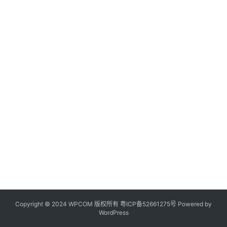
Copyright © 2024 WPCOM 版权所有
粤ICP备52661275号
Powered by
WordPress