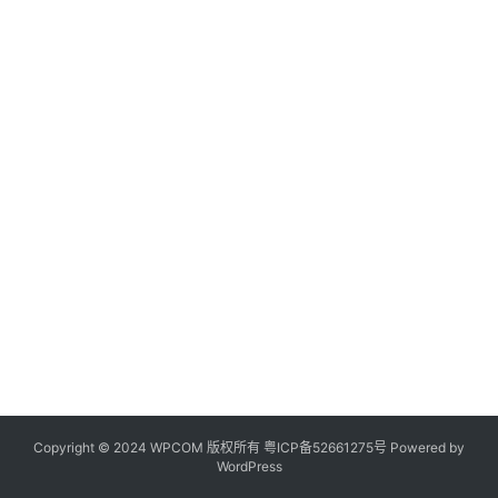
Copyright © 2024 WPCOM 版权所有
粤ICP备52661275号
Powered by
WordPress