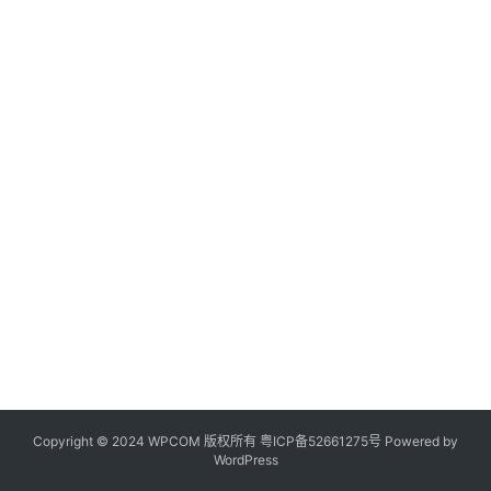
Copyright © 2024 WPCOM 版权所有
粤ICP备52661275号
Powered by
WordPress