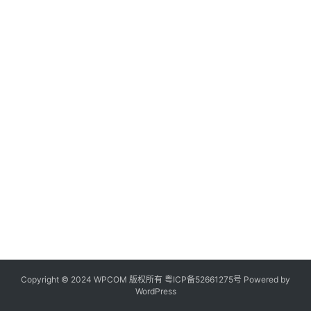
Copyright © 2024 WPCOM 版权所有
粤ICP备52661275号
Powered by
WordPress