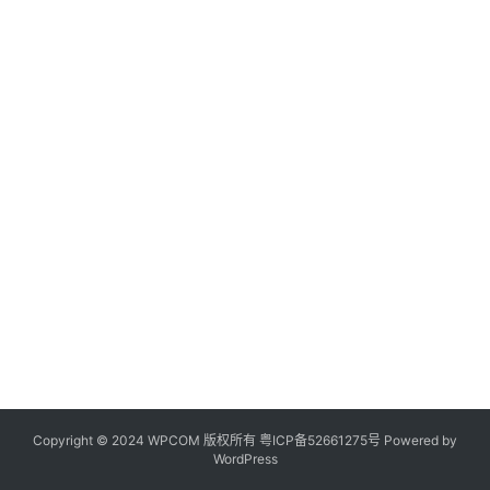
Copyright © 2024 WPCOM 版权所有
粤ICP备52661275号
Powered by
WordPress