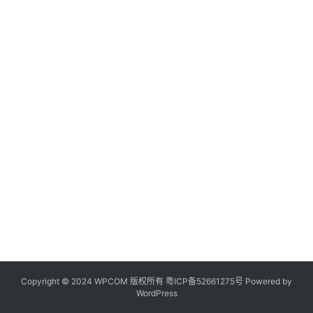
Copyright © 2024 WPCOM 版权所有
粤ICP备52661275号
Powered by
WordPress