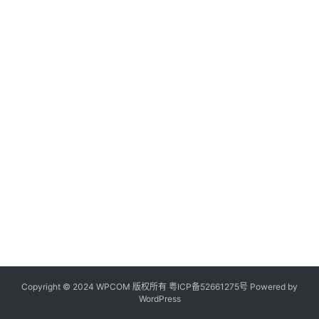
Copyright © 2024 WPCOM 版权所有
粤ICP备52661275号
Powered by
WordPress