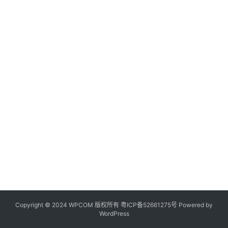
Copyright © 2024 WPCOM 版权所有
粤ICP备52661275号
Powered by
WordPress