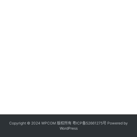
Copyright © 2024 WPCOM 版权所有
粤ICP备52661275号
Powered by
WordPress