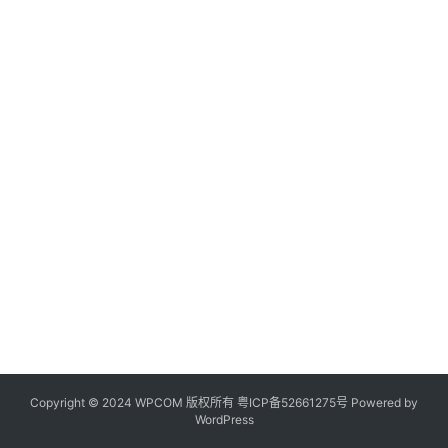
Copyright © 2024 WPCOM 版权所有
粤ICP备52661275号
Powered by
WordPress