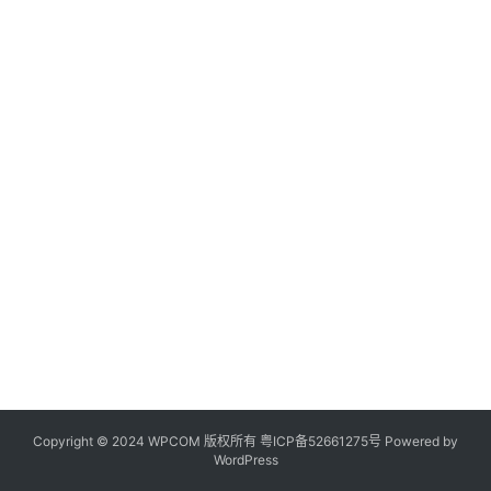
Copyright © 2024 WPCOM 版权所有
粤ICP备52661275号
Powered by
WordPress