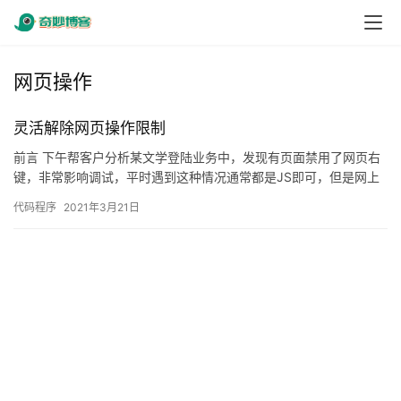
网页操作
灵活解除网页操作限制
前言 下午帮客户分析某文学登陆业务中，发现有页面禁用了网页右
键，非常影响调试，平时遇到这种情况通常都是JS即可，但是网上
查阅了资料后发现用控制台调节更灵活一些，毕竟禁用 JS 可能…
代码程序
2021年3月21日