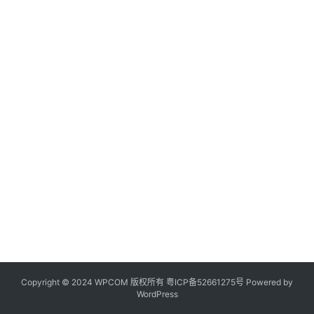
Copyright © 2024 WPCOM 版权所有
粤ICP备52661275号
Powered by
WordPress