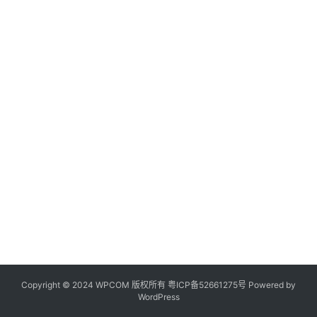
Copyright © 2024 WPCOM 版权所有
粤ICP备52661275号
Powered by
WordPress