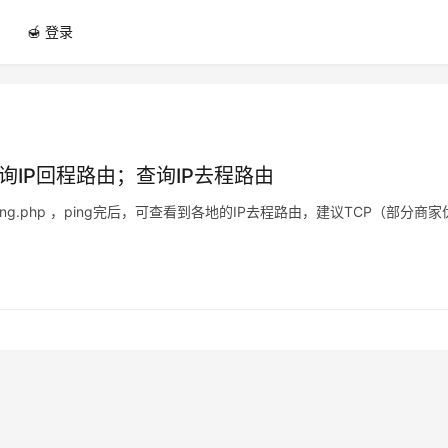
🍯 登录
ace查询IP回程路由；查询IP去程路由
t/newping.php ，ping完后，可查看到各地的IP去程路由，建议TCP（部分商家