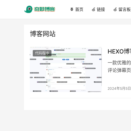
🍍 首页
🍏 链接
🍏 留言板
博客网站
HEXO博
代码程序
一款优雅的
评论弹幕页
源供大家使用
2024年5月5日