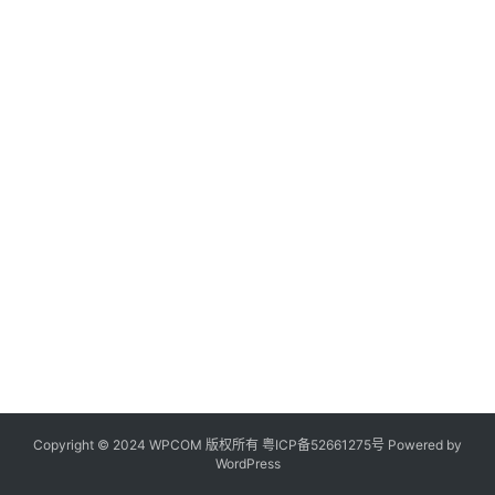
Copyright © 2024 WPCOM 版权所有
粤ICP备52661275号
Powered by
WordPress