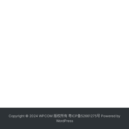
Copyright © 2024 WPCOM 版权所有
粤ICP备52661275号
Powered by
WordPress