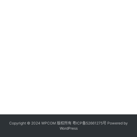
Copyright © 2024 WPCOM 版权所有
粤ICP备52661275号
Powered by
WordPress