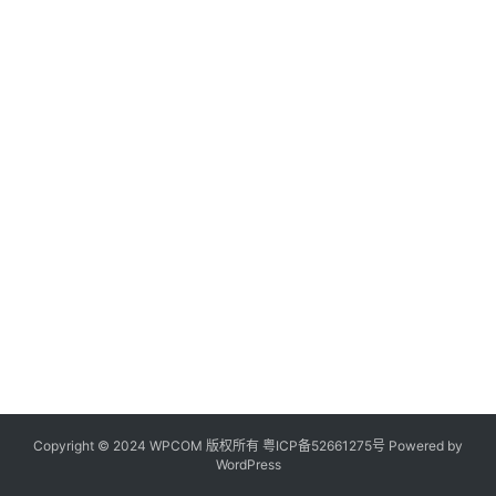
Copyright © 2024 WPCOM 版权所有
粤ICP备52661275号
Powered by
WordPress