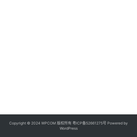
Copyright © 2024 WPCOM 版权所有
粤ICP备52661275号
Powered by
WordPress