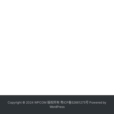
Copyright © 2024 WPCOM 版权所有
粤ICP备52661275号
Powered by
WordPress